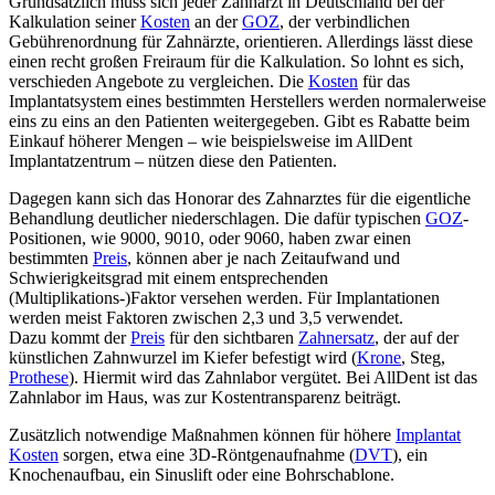
Grundsätzlich muss sich jeder Zahnarzt in Deutschland bei der
Kalkulation seiner
Kosten
an der
GOZ
, der verbindlichen
Gebührenordnung für Zahnärzte, orientieren. Allerdings lässt diese
einen recht großen Freiraum für die Kalkulation. So lohnt es sich,
verschieden Angebote zu vergleichen. Die
Kosten
für das
Implantatsystem eines bestimmten Herstellers werden normalerweise
eins zu eins an den Patienten weitergegeben. Gibt es Rabatte beim
Einkauf höherer Mengen – wie beispielsweise im AllDent
Implantatzentrum – nützen diese den Patienten.
Dagegen kann sich das Honorar des Zahnarztes für die eigentliche
Behandlung deutlicher niederschlagen. Die dafür typischen
GOZ
-
Positionen, wie 9000, 9010, oder 9060, haben zwar einen
bestimmten
Preis
, können aber je nach Zeitaufwand und
Schwierigkeitsgrad mit einem entsprechenden
(Multiplikations-)Faktor versehen werden. Für Implantationen
werden meist Faktoren zwischen 2,3 und 3,5 verwendet.
Dazu kommt der
Preis
für den sichtbaren
Zahnersatz
, der auf der
künstlichen Zahnwurzel im Kiefer befestigt wird (
Krone
, Steg,
Prothese
). Hiermit wird das Zahnlabor vergütet. Bei AllDent ist das
Zahnlabor im Haus, was zur Kostentransparenz beiträgt.
Zusätzlich notwendige Maßnahmen können für höhere
Implantat
Kosten
sorgen, etwa eine 3D-Röntgenaufnahme (
DVT
), ein
Knochenaufbau, ein Sinuslift oder eine Bohrschablone.