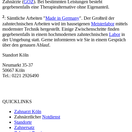
Zahnärzte (
GOZ
). Bei bestimmten Leistungen besteht
gegebenenfalls eine Therapiealternative ohne Eigenanteil.
2
: Sämtliche Arbeiten "
Made in Germany
". Der Großteil der
zahntechnischen Arbeiten wird im hauseigenen
Meisterlabor
mittels
modernster Technik hergestellt. Einige Zwischenschritte finden
gegebenenfalls in einem hochmodernen zahntechnischen
Labor
in
der Umgebung statt. Gerne informieren wir Sie in einem Gespräch
über den genauen Ablauf.
Standort Köln
Neumarkt 35-37
50667 Köln
Tel.: 0221 2926490
Bewertung
bei Google My Business:
4.9
QUICKLINKS
Zahnarzt Köln
Zahnärztlicher
Notdienst
Standorte
Zahnersatz