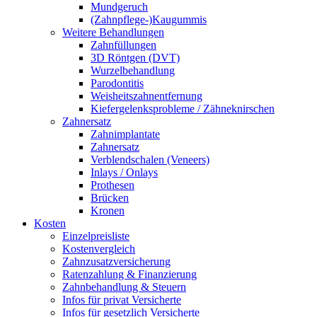
Mundgeruch
(Zahnpflege-)Kaugummis
Weitere Behandlungen
Zahnfüllungen
3D Röntgen (DVT)
Wurzelbehandlung
Parodontitis
Weisheitszahnentfernung
Kiefergelenksprobleme / Zähneknirschen
Zahnersatz
Zahnimplantate
Zahnersatz
Verblendschalen (Veneers)
Inlays / Onlays
Prothesen
Brücken
Kronen
Kosten
Einzelpreisliste
Kostenvergleich
Zahnzusatzversicherung
Ratenzahlung & Finanzierung
Zahnbehandlung & Steuern
Infos für privat Versicherte
Infos für gesetzlich Versicherte