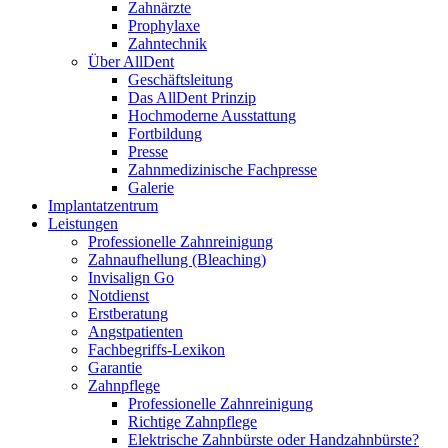
Zahnärzte
Prophylaxe
Zahntechnik
Über AllDent
Geschäftsleitung
Das AllDent Prinzip
Hochmoderne Ausstattung
Fortbildung
Presse
Zahnmedizinische Fachpresse
Galerie
Implantatzentrum
Leistungen
Professionelle Zahnreinigung
Zahnaufhellung (Bleaching)
Invisalign Go
Notdienst
Erstberatung
Angstpatienten
Fachbegriffs-Lexikon
Garantie
Zahnpflege
Professionelle Zahnreinigung
Richtige Zahnpflege
Elektrische Zahnbürste oder Handzahnbürste?