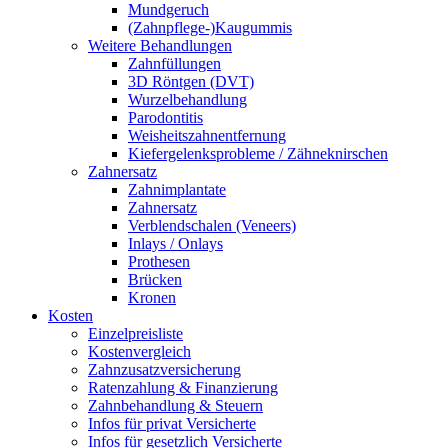
Mundgeruch
(Zahnpflege-)Kaugummis
Weitere Behandlungen
Zahnfüllungen
3D Röntgen (DVT)
Wurzelbehandlung
Parodontitis
Weisheitszahnentfernung
Kiefergelenksprobleme / Zähneknirschen
Zahnersatz
Zahnimplantate
Zahnersatz
Verblendschalen (Veneers)
Inlays / Onlays
Prothesen
Brücken
Kronen
Kosten
Einzelpreisliste
Kostenvergleich
Zahnzusatzversicherung
Ratenzahlung & Finanzierung
Zahnbehandlung & Steuern
Infos für privat Versicherte
Infos für gesetzlich Versicherte