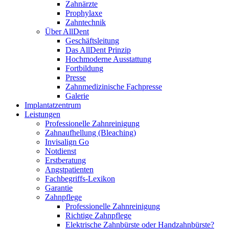
Zahnärzte
Prophylaxe
Zahntechnik
Über AllDent
Geschäftsleitung
Das AllDent Prinzip
Hochmoderne Ausstattung
Fortbildung
Presse
Zahnmedizinische Fachpresse
Galerie
Implantatzentrum
Leistungen
Professionelle Zahnreinigung
Zahnaufhellung (Bleaching)
Invisalign Go
Notdienst
Erstberatung
Angstpatienten
Fachbegriffs-Lexikon
Garantie
Zahnpflege
Professionelle Zahnreinigung
Richtige Zahnpflege
Elektrische Zahnbürste oder Handzahnbürste?