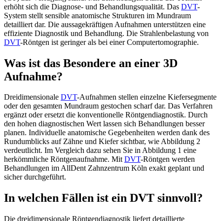
erhöht sich die Diagnose- und Behandlungsqualität. Das
DVT
-
System stellt sensible anatomische Strukturen im Mundraum
detailliert dar. Die aussagekräftigen Aufnahmen unterstützen eine
effiziente Diagnostik und Behandlung. Die Strahlenbelastung von
DVT
-Röntgen ist geringer als bei einer Computertomographie.
Was ist das Besondere an einer 3D
Aufnahme?
Dreidimensionale
DVT
-Aufnahmen stellen einzelne Kiefersegmente
oder den gesamten Mundraum gestochen scharf dar. Das Verfahren
ergänzt oder ersetzt die konventionelle Röntgendiagnostik. Durch
den hohen diagnostischen Wert lassen sich Behandlungen besser
planen. Individuelle anatomische Gegebenheiten werden dank des
Rundumblicks auf Zähne und Kiefer sichtbar, wie Abbildung 2
verdeutlicht. Im Vergleich dazu sehen Sie in Abbildung 1 eine
herkömmliche Röntgenaufnahme. Mit
DVT
-Röntgen werden
Behandlungen im AllDent Zahnzentrum Köln exakt geplant und
sicher durchgeführt.
In welchen Fällen ist ein DVT sinnvoll?
Die dreidimensionale Röntgendiagnostik liefert detaillierte