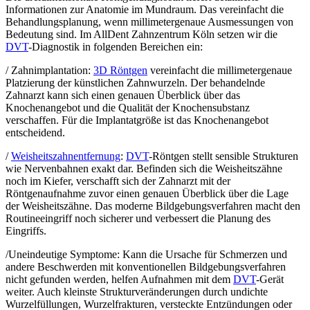
Informationen zur Anatomie im Mundraum. Das vereinfacht die
Behandlungsplanung, wenn millimetergenaue Ausmessungen von
Bedeutung sind. Im AllDent Zahnzentrum Köln setzen wir die
DVT
-Diagnostik in folgenden Bereichen ein:
/ Zahnimplantation:
3D Röntgen
vereinfacht die millimetergenaue
Platzierung der künstlichen Zahnwurzeln. Der behandelnde
Zahnarzt kann sich einen genauen Überblick über das
Knochenangebot und die Qualität der Knochensubstanz
verschaffen. Für die Implantatgröße ist das Knochenangebot
entscheidend.
/
Weisheitszahnentfernung
:
DVT
-Röntgen stellt sensible Strukturen
wie Nervenbahnen exakt dar. Befinden sich die Weisheitszähne
noch im Kiefer, verschafft sich der Zahnarzt mit der
Röntgenaufnahme zuvor einen genauen Überblick über die Lage
der Weisheitszähne. Das moderne Bildgebungsverfahren macht den
Routineeingriff noch sicherer und verbessert die Planung des
Eingriffs.
/Uneindeutige Symptome: Kann die Ursache für Schmerzen und
andere Beschwerden mit konventionellen Bildgebungsverfahren
nicht gefunden werden, helfen Aufnahmen mit dem
DVT
-Gerät
weiter. Auch kleinste Strukturveränderungen durch undichte
Wurzelfüllungen, Wurzelfrakturen, versteckte Entzündungen oder