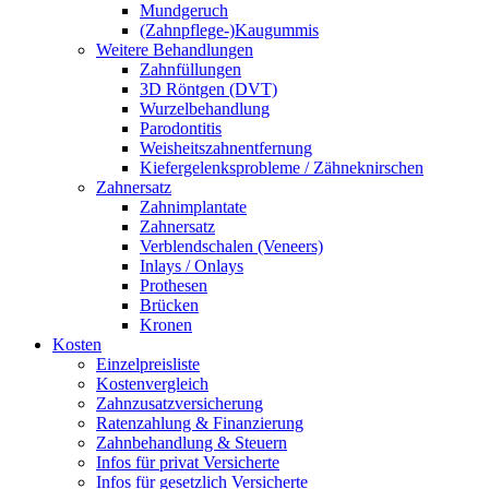
Mundgeruch
(Zahnpflege-)Kaugummis
Weitere Behandlungen
Zahnfüllungen
3D Röntgen (DVT)
Wurzelbehandlung
Parodontitis
Weisheitszahnentfernung
Kiefergelenksprobleme / Zähneknirschen
Zahnersatz
Zahnimplantate
Zahnersatz
Verblendschalen (Veneers)
Inlays / Onlays
Prothesen
Brücken
Kronen
Kosten
Einzelpreisliste
Kostenvergleich
Zahnzusatzversicherung
Ratenzahlung & Finanzierung
Zahnbehandlung & Steuern
Infos für privat Versicherte
Infos für gesetzlich Versicherte