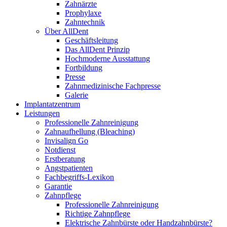
Zahnärzte
Prophylaxe
Zahntechnik
Über AllDent
Geschäftsleitung
Das AllDent Prinzip
Hochmoderne Ausstattung
Fortbildung
Presse
Zahnmedizinische Fachpresse
Galerie
Implantatzentrum
Leistungen
Professionelle Zahnreinigung
Zahnaufhellung (Bleaching)
Invisalign Go
Notdienst
Erstberatung
Angstpatienten
Fachbegriffs-Lexikon
Garantie
Zahnpflege
Professionelle Zahnreinigung
Richtige Zahnpflege
Elektrische Zahnbürste oder Handzahnbürste?