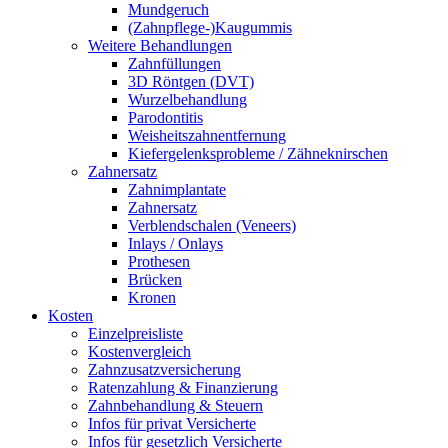
Mundgeruch
(Zahnpflege-)Kaugummis
Weitere Behandlungen
Zahnfüllungen
3D Röntgen (DVT)
Wurzelbehandlung
Parodontitis
Weisheitszahnentfernung
Kiefergelenksprobleme / Zähneknirschen
Zahnersatz
Zahnimplantate
Zahnersatz
Verblendschalen (Veneers)
Inlays / Onlays
Prothesen
Brücken
Kronen
Kosten
Einzelpreisliste
Kostenvergleich
Zahnzusatzversicherung
Ratenzahlung & Finanzierung
Zahnbehandlung & Steuern
Infos für privat Versicherte
Infos für gesetzlich Versicherte