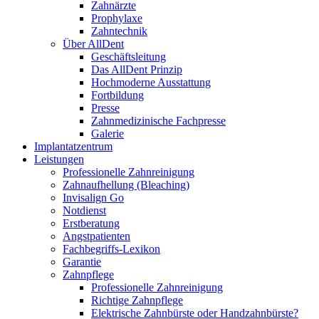
Zahnärzte
Prophylaxe
Zahntechnik
Über AllDent
Geschäftsleitung
Das AllDent Prinzip
Hochmoderne Ausstattung
Fortbildung
Presse
Zahnmedizinische Fachpresse
Galerie
Implantatzentrum
Leistungen
Professionelle Zahnreinigung
Zahnaufhellung (Bleaching)
Invisalign Go
Notdienst
Erstberatung
Angstpatienten
Fachbegriffs-Lexikon
Garantie
Zahnpflege
Professionelle Zahnreinigung
Richtige Zahnpflege
Elektrische Zahnbürste oder Handzahnbürste?