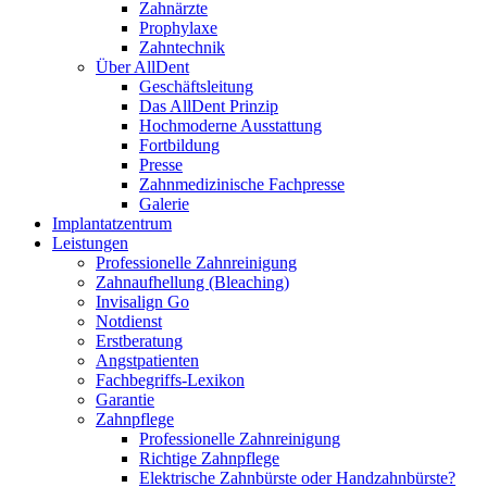
Zahnärzte
Prophylaxe
Zahntechnik
Über AllDent
Geschäftsleitung
Das AllDent Prinzip
Hochmoderne Ausstattung
Fortbildung
Presse
Zahnmedizinische Fachpresse
Galerie
Implantatzentrum
Leistungen
Professionelle Zahnreinigung
Zahnaufhellung (Bleaching)
Invisalign Go
Notdienst
Erstberatung
Angstpatienten
Fachbegriffs-Lexikon
Garantie
Zahnpflege
Professionelle Zahnreinigung
Richtige Zahnpflege
Elektrische Zahnbürste oder Handzahnbürste?