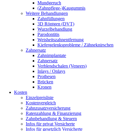
Mundgeruch
(Zahnpflege-)Kaugummis
Weitere Behandlungen
Zahnfüllungen
3D Röntgen (DVT)
Wurzelbehandlung
Parodontitis
Weisheitszahnentfernung
Kiefergelenksprobleme / Zähneknirschen
Zahnersatz
Zahnimplantate
Zahnersatz
Verblendschalen (Veneers)
Inlays / Onlays
Prothesen
Brücken
Kronen
Kosten
Einzelpreisliste
Kostenvergleich
Zahnzusatzversicherung
Ratenzahlung & Finanzierung
Zahnbehandlung & Steuern
Infos für privat Versicherte
Infos für gesetzlich Versicherte